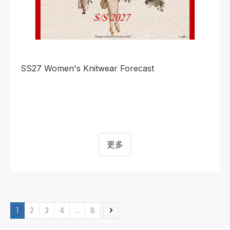
SS27 Women's Knitwear Forecast
更多
1
2
3
4
...
8