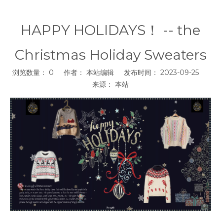
HAPPY HOLIDAYS！ -- the
Christmas Holiday Sweaters
浏览数量：
0
作者： 本站编辑 发布时间： 2023-09-25
来源：
本站
["facebook","twitter","line","wechat","linkedin","pinterest","whats